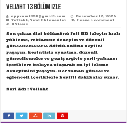
Veliaht 13 Bölüm izle
oppromi396@gmail.com
December 12, 2025
Veliaht
,
Yeni Eklenenler
Leave a comment
3 Views
Son çıkan dizi bölümünü full HD izleyin hızlı
yükleme, reklamsız deneyim ve düzenli
güncellemelerle
ddizi6.online
keyfini
yaşayın. kesintisiz oynatma, düzenli
güncellemeler ve geniş arşivle yerli-yabancı
içeriklere kolayca ulaşarak en iyi izleme
deneyimini yaşayın. Her zaman güncel ve
eğlenceli içeriklerle keyifli dakikalar sunar.
Seri Adı : Veliaht