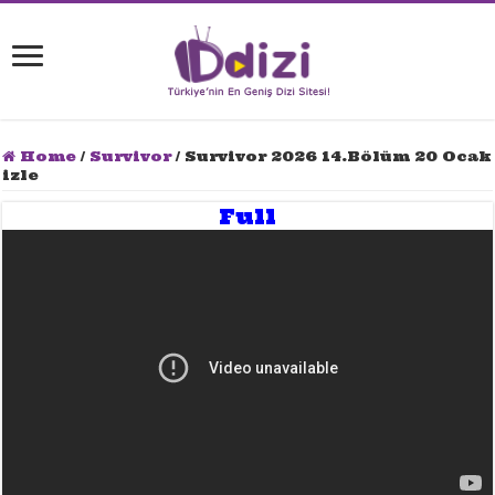
Home
/
Survivor
/
Survivor 2026 14.Bölüm 20 Ocak
izle
Full