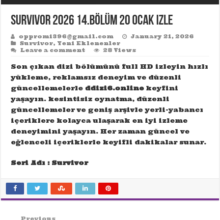
Survivor 2026 14.Bölüm 20 Ocak izle
oppromi396@gmail.com
January 21, 2026
Survivor
,
Yeni Eklenenler
Leave a comment
28 Views
Son çıkan dizi bölümünü full HD izleyin hızlı
yükleme, reklamsız deneyim ve düzenli
güncellemelerle
ddizi6.online
keyfini
yaşayın. kesintisiz oynatma, düzenli
güncellemeler ve geniş arşivle yerli-yabancı
içeriklere kolayca ulaşarak en iyi izleme
deneyimini yaşayın. Her zaman güncel ve
eğlenceli içeriklerle keyifli dakikalar sunar.
Seri Adı : Survivor
Previous