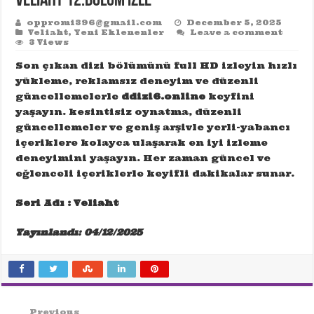
Veliaht 12.Bölüm izle
oppromi396@gmail.com
December 5, 2025
Veliaht
,
Yeni Eklenenler
Leave a comment
3 Views
Son çıkan dizi bölümünü full HD izleyin hızlı
yükleme, reklamsız deneyim ve düzenli
güncellemelerle
ddizi6.online
keyfini
yaşayın. kesintisiz oynatma, düzenli
güncellemeler ve geniş arşivle yerli-yabancı
içeriklere kolayca ulaşarak en iyi izleme
deneyimini yaşayın. Her zaman güncel ve
eğlenceli içeriklerle keyifli dakikalar sunar.
Seri Adı : Veliaht
Yayınlandı: 04/12/2025
Previous