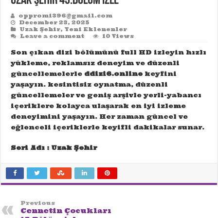
Uzak Şehir 43.Bölüm izle
oppromi396@gmail.com
December 23, 2025
Uzak Şehir
,
Yeni Eklenenler
Leave a comment
10 Views
Son çıkan dizi bölümünü full HD izleyin hızlı
yükleme, reklamsız deneyim ve düzenli
güncellemelerle
ddizi6.online
keyfini
yaşayın. kesintisiz oynatma, düzenli
güncellemeler ve geniş arşivle yerli-yabancı
içeriklere kolayca ulaşarak en iyi izleme
deneyimini yaşayın. Her zaman güncel ve
eğlenceli içeriklerle keyifli dakikalar sunar.
Seri Adı : Uzak Şehir
Previous
Cennetin Çocukları