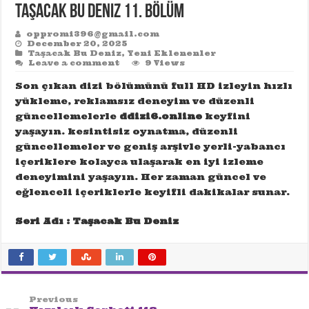
Taşacak Bu Deniz 11. Bölüm
oppromi396@gmail.com
December 20, 2025
Taşacak Bu Deniz
,
Yeni Eklenenler
Leave a comment
9 Views
Son çıkan dizi bölümünü full HD izleyin hızlı
yükleme, reklamsız deneyim ve düzenli
güncellemelerle
ddizi6.online
keyfini
yaşayın. kesintisiz oynatma, düzenli
güncellemeler ve geniş arşivle yerli-yabancı
içeriklere kolayca ulaşarak en iyi izleme
deneyimini yaşayın. Her zaman güncel ve
eğlenceli içeriklerle keyifli dakikalar sunar.
Seri Adı : Taşacak Bu Deniz
Previous