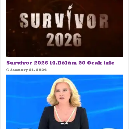
Survivor 2026 14.Bölüm 20 Ocak izle
January 21, 2026