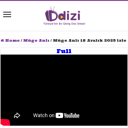
Home
/
Müge Anlı
/
Müge Anlı 18 Aralık 2025 izle
Full