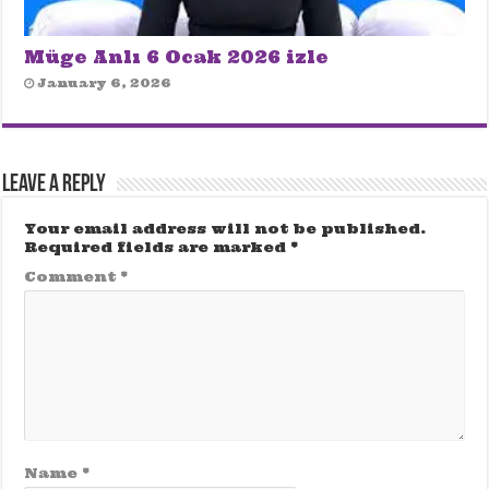
Müge Anlı 6 Ocak 2026 izle
January 6, 2026
Leave a Reply
Your email address will not be published.
Required fields are marked
*
Comment
*
Name
*