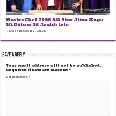
MasterChef 2025 All Star Altın Kupa
20.Bölüm 26 Aralık izle
December 27, 2025
Leave a Reply
Your email address will not be published.
Required fields are marked
*
Comment
*