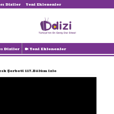
cı Diziler
Yeni Eklenenler
ı Diziler
Yeni Eklenenler
cık Şerbeti 117.Bölüm izle