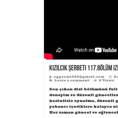
Kızılcık Şerbeti 117.Bölüm iz
oppromi396@gmail.com
De
Leave a comment
6 Views
Son çıkan dizi bölümünü full
deneyim ve düzenli güncelle
kesintisiz oynatma, düzenli g
yabancı içeriklere kolayca ul
Her zaman güncel ve eğlenceli