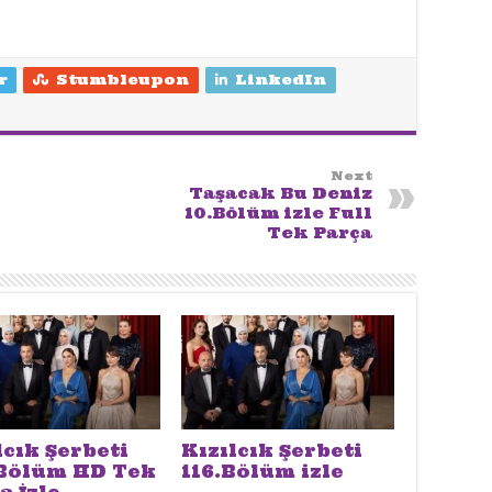
r
Stumbleupon
LinkedIn
Next
Taşacak Bu Deniz
10.Bölüm izle Full
Tek Parça
lcık Şerbeti
Kızılcık Şerbeti
 Bölüm HD Tek
116.Bölüm izle