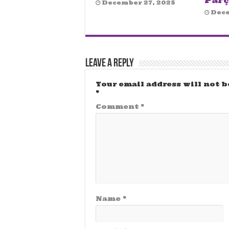
Parç
December 27, 2025
Dece
Leave a Reply
Your email address will not b
*
Comment
*
Name
*