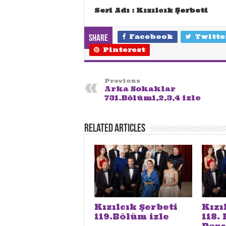
Seri Adı : Kızılcık Şerbeti
Facebook
Twitte
Share
Pinterest
Previous
Arka Sokaklar
731.Bölüm1,2,3,4 izle
Related Articles
Kızılcık Şerbeti
Kızı
119.Bölüm izle
118.