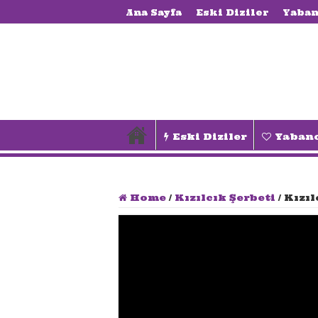
Ana Sayfa
Eski Diziler
Yaban
Eski Diziler
Yabanc
Home
/
Kızılcık Şerbeti
/
Kızıl