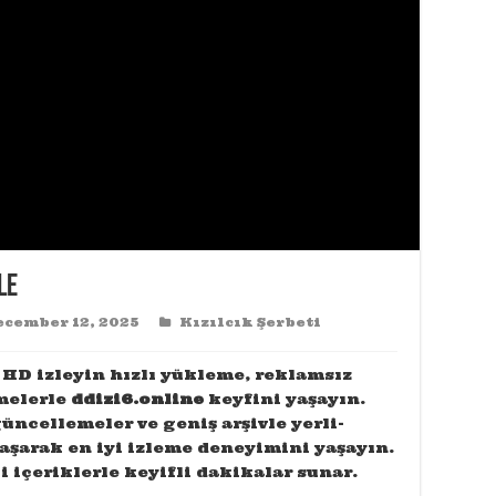
le
cember 12, 2025
Kızılcık Şerbeti
 HD izleyin hızlı yükleme, reklamsız
melerle
ddizi6.online
keyfini yaşayın.
üncellemeler ve geniş arşivle yerli-
aşarak en iyi izleme deneyimini yaşayın.
 içeriklerle keyifli dakikalar sunar.