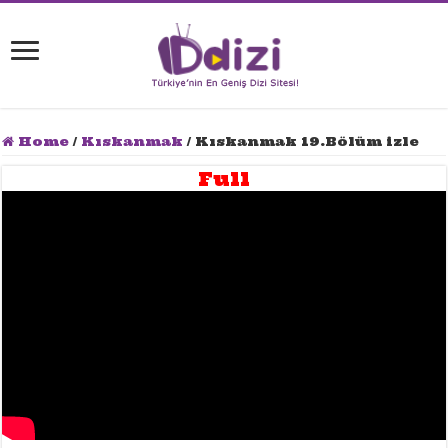
Home
/
Kıskanmak
/
Kıskanmak 19.Bölüm izle
Full