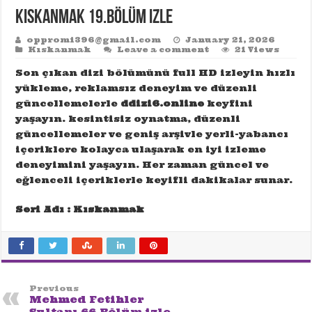
Kıskanmak 19.Bölüm izle
oppromi396@gmail.com
January 21, 2026
Kıskanmak
Leave a comment
21 Views
Son çıkan dizi bölümünü full HD izleyin hızlı
yükleme, reklamsız deneyim ve düzenli
güncellemelerle
ddizi6.online
keyfini
yaşayın. kesintisiz oynatma, düzenli
güncellemeler ve geniş arşivle yerli-yabancı
içeriklere kolayca ulaşarak en iyi izleme
deneyimini yaşayın. Her zaman güncel ve
eğlenceli içeriklerle keyifli dakikalar sunar.
Seri Adı : Kıskanmak
Previous
Mehmed Fetihler