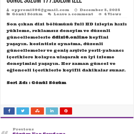
Gönül Sözüm 177.Bölüm izle
oppromi396@gmail.com
December 5, 2025
Gönül Sözüm
Leave a comment
4 Views
Son çıkan dizi bölümünü full HD izleyin hızlı
yükleme, reklamsız deneyim ve düzenli
güncellemelerle
ddizi6.online
keyfini
yaşayın. kesintisiz oynatma, düzenli
güncellemeler ve geniş arşivle yerli-yabancı
içeriklere kolayca ulaşarak en iyi izleme
deneyimini yaşayın. Her zaman güncel ve
eğlenceli içeriklerle keyifli dakikalar sunar.
Seri Adı : Gönül Sözüm
Previous