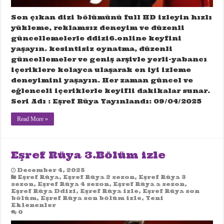
Son çıkan dizi bölümünü full HD izleyin hızlı
yükleme, reklamsız deneyim ve düzenli
güncellemelerle ddizi6.online keyfini
yaşayın. kesintisiz oynatma, düzenli
güncellemeler ve geniş arşivle yerli-yabancı
içeriklere kolayca ulaşarak en iyi izleme
deneyimini yaşayın. Her zaman güncel ve
eğlenceli içeriklerle keyifli dakikalar sunar.
Seri Adı : Eşref Rüya Yayınlandı: 09/04/2025
Read More »
Eşref Rüya 3.Bölüm izle
December 4, 2025
Eşref Rüya
,
Eşref Rüya 2 sezon
,
Eşref Rüya 3
sezon
,
Eşref Rüya 4 sezon
,
Eşref Rüya a sezon
,
Eşref Rüya Ddizi
,
Eşref Rüya izle
,
Eşref Rüya son
bölüm
,
Eşref Rüya son bölüm izle
,
Yeni
Eklenenler
0