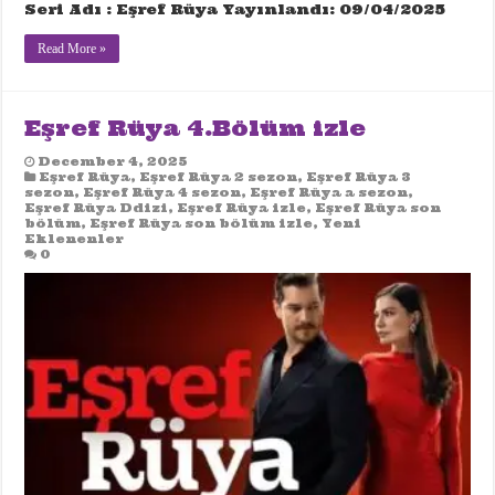
Seri Adı : Eşref Rüya Yayınlandı: 09/04/2025
Read More »
Eşref Rüya 4.Bölüm izle
December 4, 2025
Eşref Rüya
,
Eşref Rüya 2 sezon
,
Eşref Rüya 3
sezon
,
Eşref Rüya 4 sezon
,
Eşref Rüya a sezon
,
Eşref Rüya Ddizi
,
Eşref Rüya izle
,
Eşref Rüya son
bölüm
,
Eşref Rüya son bölüm izle
,
Yeni
Eklenenler
0