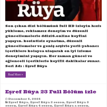
Son çıkan dizi bölümünü full HD izleyin hızlı
yükleme, reklamsız deneyim ve düzenli
güncellemelerle ddizi6.online keyfini
yaşayın. kesintisiz oynatma, düzenli
güncellemeler ve geniş arşivle yerli-yabancı
içeriklere kolayca ulaşarak en iyi izleme
deneyimini yaşayın. Her zaman güncel ve
eğlenceli içeriklerle keyifli dakikalar sunar.
Seri Adı : Eşref Rüya
Read More »
Eşref Rüya 23 Full Bölüm izle
December 5, 2025
Eşref Rüya
,
Eşref Rüya 2 sezon
,
Eşref Rüya 3
sezon
,
Eşref Rüya 4 sezon
,
Eşref Rüya a sezon
,