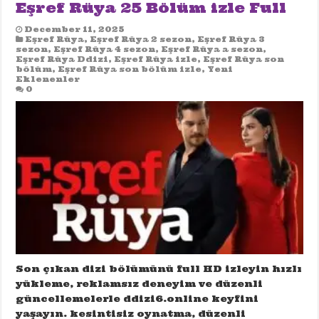
Eşref Rüya 25 Bölüm izle Full
December 11, 2025
Eşref Rüya
,
Eşref Rüya 2 sezon
,
Eşref Rüya 3
sezon
,
Eşref Rüya 4 sezon
,
Eşref Rüya a sezon
,
Eşref Rüya Ddizi
,
Eşref Rüya izle
,
Eşref Rüya son
bölüm
,
Eşref Rüya son bölüm izle
,
Yeni
Eklenenler
0
Son çıkan dizi bölümünü full HD izleyin hızlı
yükleme, reklamsız deneyim ve düzenli
güncellemelerle ddizi6.online keyfini
yaşayın. kesintisiz oynatma, düzenli