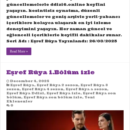
güncellemelerle ddizi6.online keyfini
yaşayın. kesintisiz oynatma, düzenli
güncellemeler ve geniş arşivle yerli-yabancı
içeriklere kolayca ulaşarak en iyi izleme
deneyimini yaşayın. Her zaman güncel ve
eğlenceli içeriklerle keyifli dakikalar sunar.
Seri Adı : Eşref Rüya Yayınlandı: 26/03/2025
Read More »
Eşref Rüya 1.Bölüm izle
December 4, 2025
Eşref Rüya
,
Eşref Rüya 2 sezon
,
Eşref Rüya 3
sezon
,
Eşref Rüya 4 sezon
,
Eşref Rüya a sezon
,
Eşref Rüya Ddizi
,
Eşref Rüya izle
,
Eşref Rüya son
bölüm
,
Eşref Rüya son bölüm izle
,
Yeni
Eklenenler
0