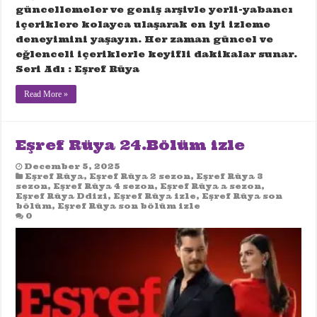
güncellemeler ve geniş arşivle yerli-yabancı
içeriklere kolayca ulaşarak en iyi izleme
deneyimini yaşayın. Her zaman güncel ve
eğlenceli içeriklerle keyifli dakikalar sunar.
Seri Adı : Eşref Rüya
Read More »
Eşref Rüya 24.Bölüm izle
December 5, 2025
Eşref Rüya
,
Eşref Rüya 2 sezon
,
Eşref Rüya 3
sezon
,
Eşref Rüya 4 sezon
,
Eşref Rüya a sezon
,
Eşref Rüya Ddizi
,
Eşref Rüya izle
,
Eşref Rüya son
bölüm
,
Eşref Rüya son bölüm izle
0