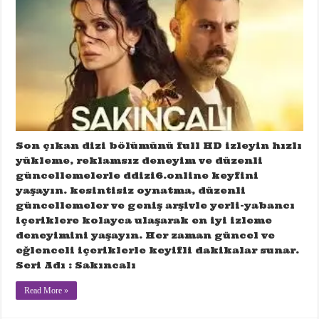
Son çıkan dizi bölümünü full HD izleyin hızlı
yükleme, reklamsız deneyim ve düzenli
güncellemelerle ddizi6.online keyfini
yaşayın. kesintisiz oynatma, düzenli
güncellemeler ve geniş arşivle yerli-yabancı
içeriklere kolayca ulaşarak en iyi izleme
deneyimini yaşayın. Her zaman güncel ve
eğlenceli içeriklerle keyifli dakikalar sunar.
Seri Adı : Sakıncalı
Read More »