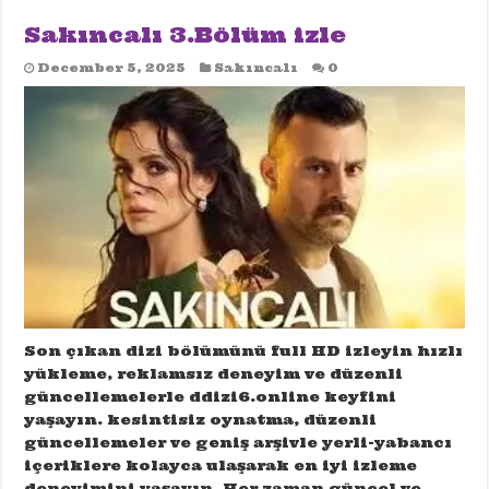
Sakıncalı 3.Bölüm izle
December 5, 2025
Sakıncalı
0
Son çıkan dizi bölümünü full HD izleyin hızlı
yükleme, reklamsız deneyim ve düzenli
güncellemelerle ddizi6.online keyfini
yaşayın. kesintisiz oynatma, düzenli
güncellemeler ve geniş arşivle yerli-yabancı
içeriklere kolayca ulaşarak en iyi izleme
deneyimini yaşayın. Her zaman güncel ve